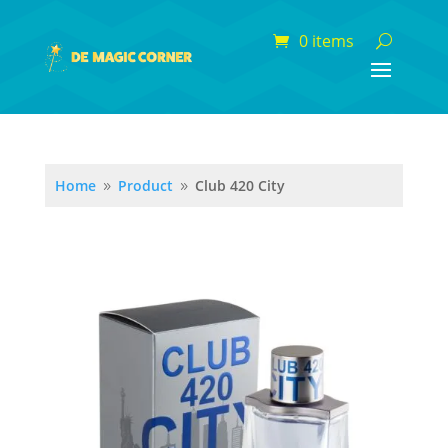
0 items
Home
Product
Club 420 City
9
9