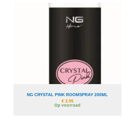
In Winkelwagen
NG CRYSTAL PINK ROOMSPRAY 200ML
€
3,95
Op voorraad