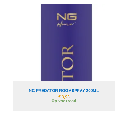
In Winkelwagen
NG PREDATOR ROOMSPRAY 200ML
€
3,95
Op voorraad