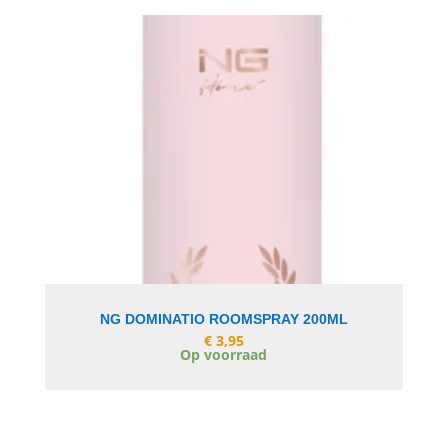
In Winkelwagen
NG DOMINATIO ROOMSPRAY 200ML
€
3,95
Op voorraad