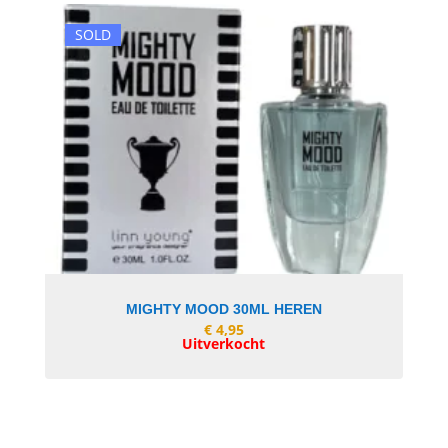
SOLD
In Winkelwagen
MIGHTY MOOD 30ML HEREN
€
4,95
Uitverkocht