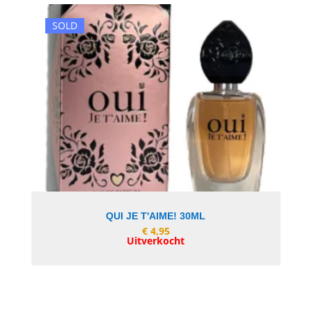
SOLD
In Winkelwagen
QUI JE T'AIME! 30ML
€
4,95
Uitverkocht