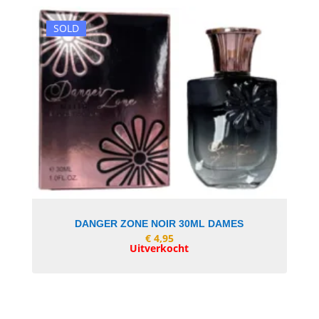
SOLD
In Winkelwagen
DANGER ZONE NOIR 30ML DAMES
€
4,95
Uitverkocht