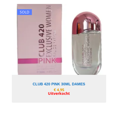
SOLD
In Winkelwagen
CLUB 420 PINK 30ML DAMES
€
4,95
Uitverkocht