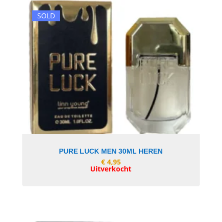
SOLD
In Winkelwagen
PURE LUCK MEN 30ML HEREN
€
4,95
Uitverkocht