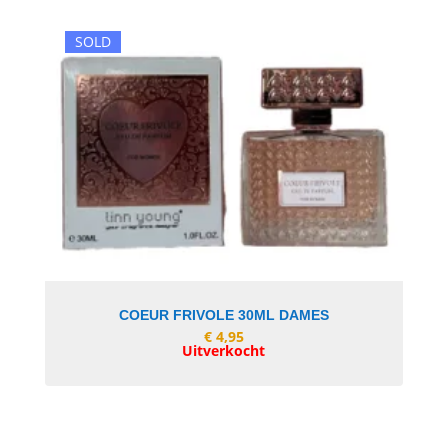
SOLD
In Winkelwagen
COEUR FRIVOLE 30ML DAMES
€
4,95
Uitverkocht