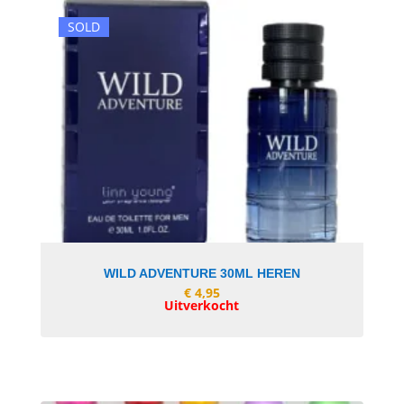
SOLD
In Winkelwagen
WILD ADVENTURE 30ML HEREN
€
4,95
Uitverkocht