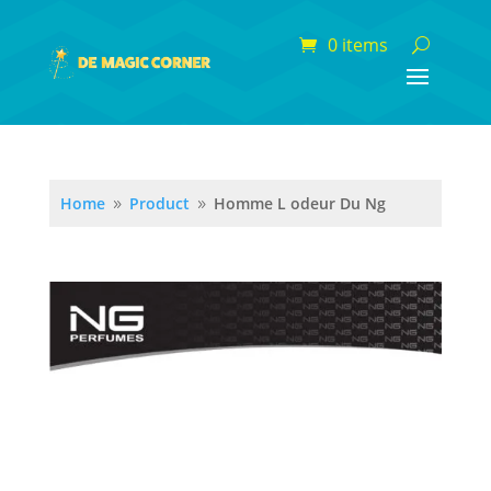
0 items
Home
Product
Homme L odeur Du Ng
9
9