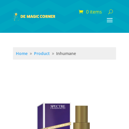
0 items
Home
Product
Inhumane
9
9