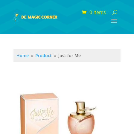
0 items
Home
Product
Just for Me
9
9