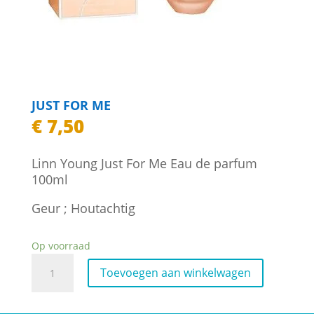
JUST FOR ME
€
7,50
Linn Young Just For Me Eau de parfum
100ml
Geur ; Houtachtig
Op voorraad
Just
Toevoegen aan winkelwagen
for
Me
aantal