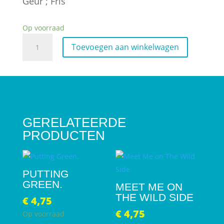
Geur ; Fris
Op voorraad
Liquid
Toevoegen aan winkelwagen
Marble
for
Men
aantal
GERELATEERDE
PRODUCTEN
PUTTING
GREEN.
MEET ME ON
THE WILD SIDE
€
4,75
€
4,75
Op voorraad