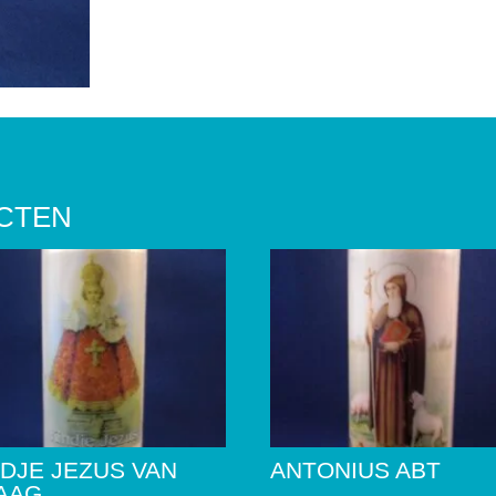
CTEN
NDJE JEZUS VAN
ANTONIUS ABT
AAG