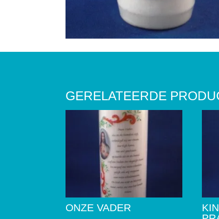
GERELATEERDE PRODU
ONZE VADER
KI
PR