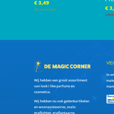
€
3,49
€
3
Op voorraad
Uitve
VE
In o
Wij hebben een groot assortiment
make
van look i like parfums en
mani
cosmetica.
Wij hebben nu ook gedenkartikelen
en woonaccessoires, zoals:
graflichten, graflantaarns,