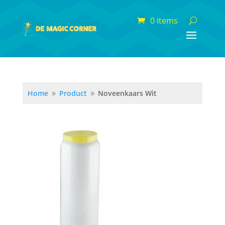
0 items
Home
Product
Noveenkaars Wit
9
9