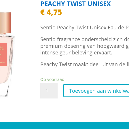
PEACHY TWIST UNISEX
€
4,75
Sentio Peachy Twist Unisex Eau de 
Sentio fragrance onderscheid zich do
premium dosering van hoogwaardige
intense geur beleving ervaart.
Peachy Twist maakt deel uit van de l
Op voorraad
Peachy
Toevoegen aan winkelw
Twist
Unisex
aantal