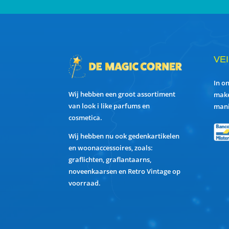
VE
In o
Wij hebben een groot assortiment
make
van look i like parfums en
mani
cosmetica.
Wij hebben nu ook gedenkartikelen
en woonaccessoires, zoals:
graflichten, graflantaarns,
noveenkaarsen en Retro Vintage op
voorraad.