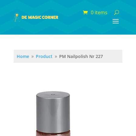
0 items
Home
Product
PM Nailpolish Nr 227
9
9