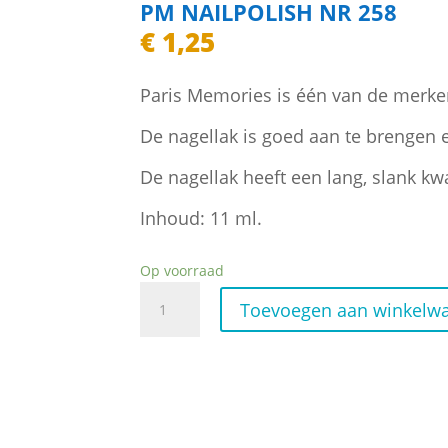
PM NAILPOLISH NR 258
€
1,25
Paris Memories is één van de merke
De nagellak is goed aan te brengen 
De nagellak heeft een lang, slank kwa
Inhoud: 11 ml.
Op voorraad
PM
Toevoegen aan winkelw
Nailpolish
Nr
258
aantal