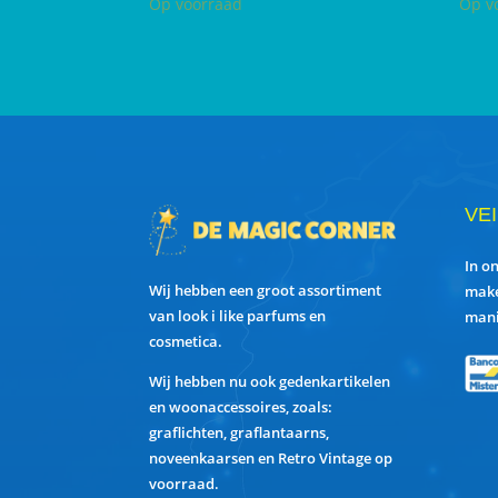
Op voorraad
Op v
VE
In o
Wij hebben een groot assortiment
make
van look i like parfums en
mani
cosmetica.
Wij hebben nu ook gedenkartikelen
en woonaccessoires, zoals:
graflichten, graflantaarns,
noveenkaarsen en Retro Vintage op
voorraad.