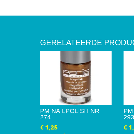
GERELATEERDE PRODU
PM NAILPOLISH NR
PM
274
29
€
1,25
€
1