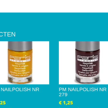
CTEN
 NAILPOLISH NR
PM NAILPOLISH NR
3
279
,25
€
1,25