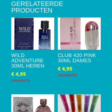
GERELATEERDE
PRODUCTEN
WILD
CLUB 420 PINK
ADVENTURE
30ML DAMES
30ML HEREN
€
4,95
€
4,95
Uitverkocht
Uitverkocht