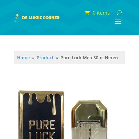
0 items
Home
Product
Pure Luck Men 30ml Heren
9
9