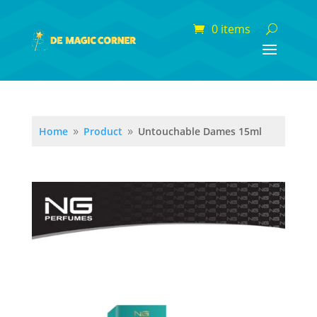
0 items
Home
Product
Untouchable Dames 15ml
9
9